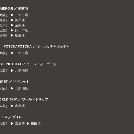
UMEROJI ／ 夢露地
大阪］ ▶
ミナミ店
兵庫］ ▶
神戸店
石川］ ▶
金沢店
三重］ ▶
四日市店
京都］ ▶
祇園店
A・POTCHAPOTCHA ／ ラ・ポッチャポッチャ
大阪］ ▶
ミナミ店
A REINE GOAT ／ ラ・レーヌ・ゴート
大阪］ ▶
北新地店
IBRET ／ リブレット
大阪］ ▶
北新地店
ORLD TRIP ／ ワールドトリップ
広島］ ▶
広島店
OLER ／ ヴォレ
大阪］ ▶
京橋店
▶
梅田店