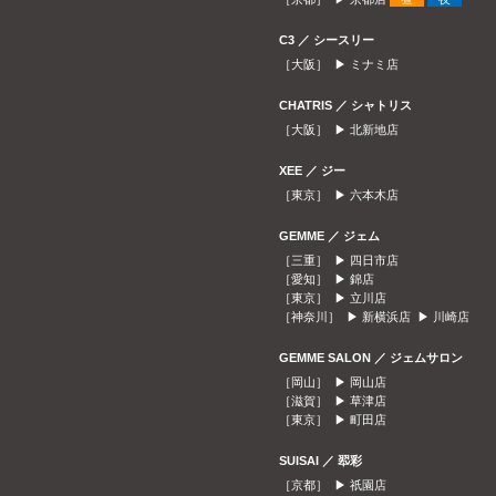
C3 ／ シースリー
［大阪］ ▶
ミナミ店
CHATRIS ／ シャトリス
［大阪］ ▶
北新地店
XEE ／ ジー
［東京］ ▶
六本木店
GEMME ／ ジェム
［三重］ ▶
四日市店
［愛知］ ▶
錦店
［東京］ ▶
立川店
［神奈川］ ▶
新横浜店
▶
川崎店
GEMME SALON ／ ジェムサロン
［岡山］ ▶
岡山店
［滋賀］ ▶
草津店
［東京］ ▶
町田店
SUISAI ／ 翆彩
［京都］ ▶
祇園店