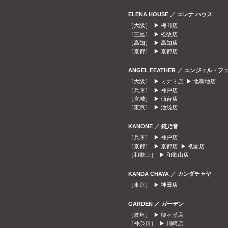
ELENA HOUSE ／ エレナ ハウス
［大阪］ ▶
梅田店
［三重］ ▶
松阪店
［高知］ ▶
高知店
［京都］ ▶
京都店
ANGEL FEATHER ／ エンジェル・フ
［大阪］ ▶
ミナミ店
▶
北新地店
［兵庫］ ▶
神戸店
［宮城］ ▶
仙台店
［東京］ ▶
池袋店
KANONE ／ 錵乃音
［兵庫］ ▶
神戸店
［京都］ ▶
京都店
▶
祇園店
［和歌山］ ▶
和歌山店
KANDA CHAYA ／ カンダチャヤ
［東京］ ▶
神田店
GARDEN ／ ガーデン
［岐阜］ ▶
柳ヶ瀬店
［神奈川］ ▶
川崎店