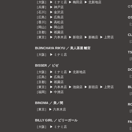
［大阪］ ▶
ミナミ店
▶
梅田店
▶
北新地店
O
［兵庫］ ▶
神戸店
［石川］ ▶
金沢店
［広島］ ▶
広島店
O
［香川］ ▶
高松店
［
［岡山］ ▶
岡山店
［京都］ ▶
祇園店
C
［東京］ ▶
六本木店
▶
新宿店
▶
新橋店
▶
上野店
［
BIJINCHAYA RIKYU ／ 美人茶屋 離宮
T
［大阪］ ▶
ミナミ店
［
BISSER ／ ビゼ
D
［大阪］ ▶
ミナミ店
▶
北新地店
［
［広島］ ▶
広島店
［京都］ ▶
祇園店
［東京］ ▶
六本木店
▶
池袋店
▶
新宿店
▶
上野店
B
［福岡］ ▶
中洲店
［
BINOMA ／ 美ノ間
R
［東京］ ▶
六本木店
［
BILLY GIRL ／ ビリーガール
F
［大阪］ ▶
ミナミ店
［