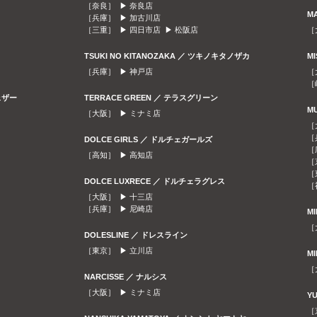
［奈良］ ▶
奈良店
M
［兵庫］ ▶
加古川店
［三重］ ▶
四日市店
▶
松阪店
［
TSUKI NO KITANOZAKA ／ ツキノキタノザカ
M
［兵庫］ ▶
神戸店
［
［
ェザー
TERRACE GREEN ／ テラスグリーン
M
［大阪］ ▶
ミナミ店
［
［
DOLCE GIRLS ／ ドルチェガールズ
［
［高知］ ▶
高知店
［
［
DOLCE LUXRECE ／ ドルチェラグレス
［
［大阪］ ▶
十三店
［兵庫］ ▶
尼崎店
M
［
DOLESLINE ／ ドレスライン
［東京］ ▶
立川店
M
［
NARCISSE ／ ナルシス
［大阪］ ▶
ミナミ店
Y
［