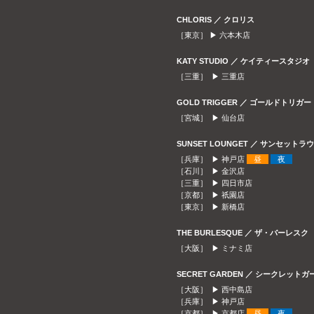
CHLORIS ／ クロリス
［東京］ ▶
六本木店
KATY STUDIO ／ ケイティースタジオ
［三重］ ▶
三重店
GOLD TRIGGER ／ ゴールドトリガー
［宮城］ ▶
仙台店
SUNSET LOUNGET ／ サンセット
［兵庫］ ▶
神戸店
昼
夜
［石川］ ▶
金沢店
［三重］ ▶
四日市店
［京都］ ▶
祇園店
［東京］ ▶
新橋店
THE BURLESQUE ／ ザ・バーレスク
［大阪］ ▶
ミナミ店
SECRET GARDEN ／ シークレット
［大阪］ ▶
西中島店
［兵庫］ ▶
神戸店
［京都］ ▶
京都店
昼
夜