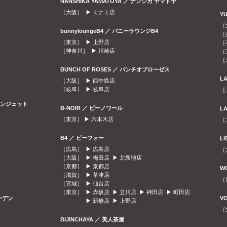
NANSHIKA YAMATOYA ／ ナンシカ ヤマトヤ
［大阪］ ▶
ミナミ店
Y
［
bunnyloungeB4 ／ バニーラウンジB4
［
［東京］ ▶
上野店
［
［神奈川］ ▶
川崎店
［
［
BUNCH OF ROSES ／ バンチオブローゼス
L
［大阪］ ▶
西中島店
［岐阜］ ▶
岐阜店
［
ラウンジェット
B-NOIR ／ ビーノワール
L
［東京］ ▶
六本木店
［
B4 ／ ビーフォー
L
［広島］ ▶
広島店
［
［大阪］ ▶
梅田店
▶
北新地店
［京都］ ▶
京都店
W
［滋賀］ ▶
草津店
［
［宮城］ ▶
仙台店
［東京］ ▶
赤坂店
▶
立川店
▶
神田店
▶
町田店
ガーデン
V
▶
新橋店
▶
上野店
［
BIJINCHAYA ／ 美人茶屋