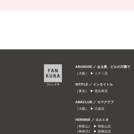
ARUNODE ／ ある夜、ビルの片隅で
［大阪］ ▶
ミナミ店
INTITLE ／ インタイトル
［東京］ ▶
恵比寿店
AMACLUB ／ エマクラブ
［大阪］ ▶
江坂店
HERMINE ／ エルミネ
［和歌山］ ▶
和歌山店
［神奈川］ ▶
新横浜店