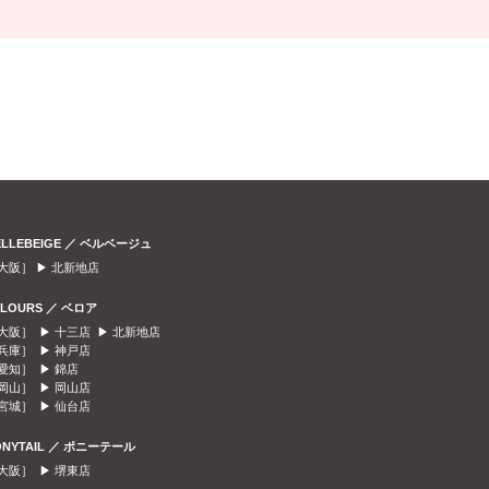
ELLEBEIGE ／ ベルベージュ
大阪］ ▶
北新地店
ELOURS ／ ベロア
大阪］ ▶
十三店
▶
北新地店
兵庫］ ▶
神戸店
愛知］ ▶
錦店
岡山］ ▶
岡山店
宮城］ ▶
仙台店
ONYTAIL ／ ポニーテール
大阪］ ▶
堺東店