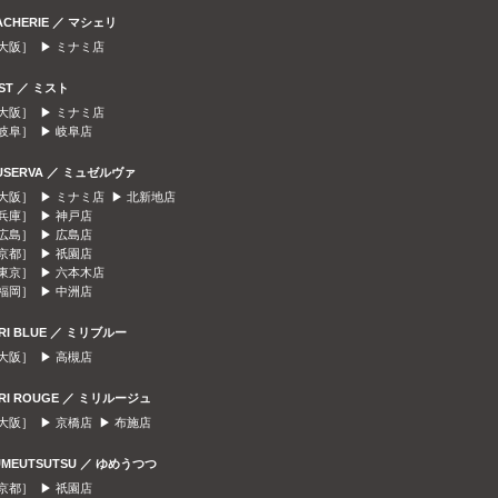
ACHERIE ／ マシェリ
大阪］ ▶
ミナミ店
IST ／ ミスト
大阪］ ▶
ミナミ店
岐阜］ ▶
岐阜店
USERVA ／ ミュゼルヴァ
大阪］ ▶
ミナミ店
▶
北新地店
兵庫］ ▶
神戸店
広島］ ▶
広島店
京都］ ▶
祇園店
東京］ ▶
六本木店
福岡］ ▶
中洲店
IRI BLUE ／ ミリブルー
大阪］ ▶
高槻店
IRI ROUGE ／ ミリルージュ
大阪］ ▶
京橋店
▶
布施店
UMEUTSUTSU ／ ゆめうつつ
京都］ ▶
祇園店