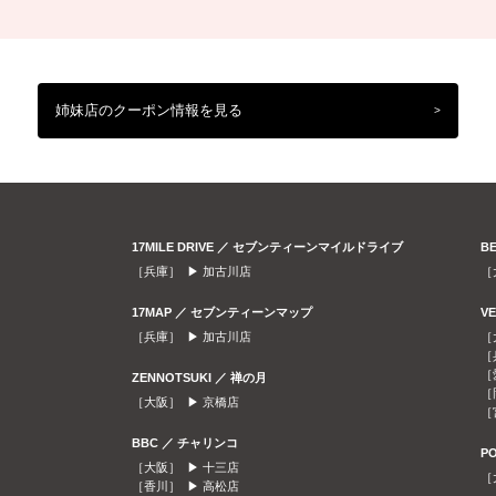
姉妹店のクーポン情報を見る
>
17MILE DRIVE ／ セブンティーンマイルドライブ
B
［兵庫］ ▶
加古川店
［
17MAP ／ セブンティーンマップ
V
［兵庫］ ▶
加古川店
［
［
［
ZENNOTSUKI ／ 禅の月
［
［大阪］ ▶
京橋店
［
BBC ／ チャリンコ
P
［大阪］ ▶
十三店
［
［香川］ ▶
高松店