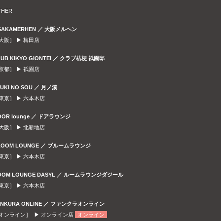
THER
SAKAMERHEN ／ 大阪メルヘン
大阪］ ▶
梅田店
LUB KIKYO GIONTEI ／ クラブ桔梗 祇園邸
京都］ ▶
祇園店
SUKI NO SOU ／ 月ノ湊
東京］ ▶
六本木店
OOR lounge ／ ドアラウンジ
大阪］ ▶
北新地店
LOOM LOUNGE ／ ブルームラウンジ
東京］ ▶
六本木店
OOM LOUNGE DASYL ／ ルームラウンジダジール
東京］ ▶
六本木店
ANKURA ONLINE ／ ファンクラオンライン
オンライン］ ▶
オンライン店
オンライン