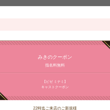
みきのクーポン
指名料無料
【ビゼ ミナミ】
キャストクーポン
22時迄ご来店のご新規様