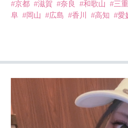
#京都
#滋賀
#奈良
#和歌山
#三
阜
#岡山
#広島
#香川
#高知
#愛