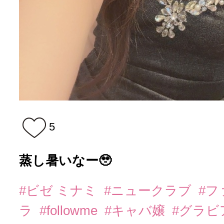
5
蒸し暑いなー🥹
#ビゼ ミナミ
#ニュークラブ
#
ラ
#followme
#キャバ嬢
#グラビ