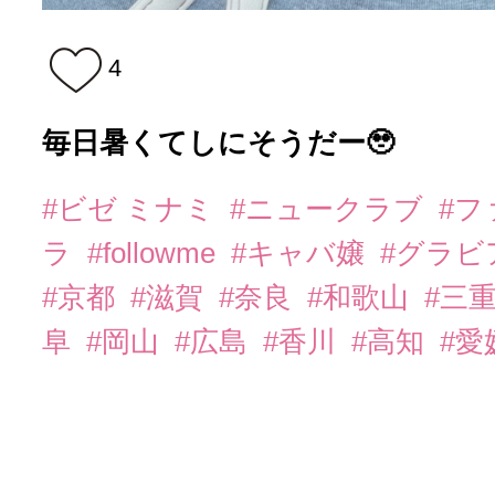
4
毎日暑くてしにそうだー🥹
#ビゼ ミナミ
#ニュークラブ
#
ラ
#followme
#キャバ嬢
#グラビ
#京都
#滋賀
#奈良
#和歌山
#三
阜
#岡山
#広島
#香川
#高知
#愛