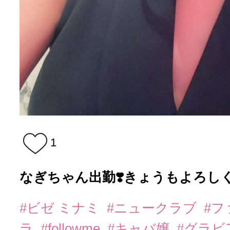
1
なぎちゃん出勤❣️きょうもよろし
#ビゼ ミナミ
#ニュークラブ
#
ラ
#followme
#キャバ嬢
#グラビ