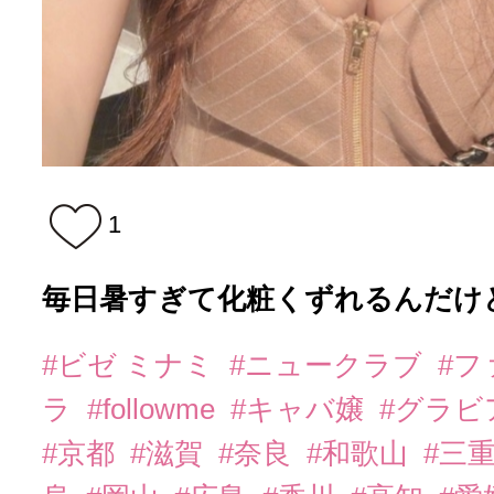
1
毎日暑すぎて化粧くずれるんだけど
#ビゼ ミナミ
#ニュークラブ
#
ラ
#followme
#キャバ嬢
#グラビ
#京都
#滋賀
#奈良
#和歌山
#三