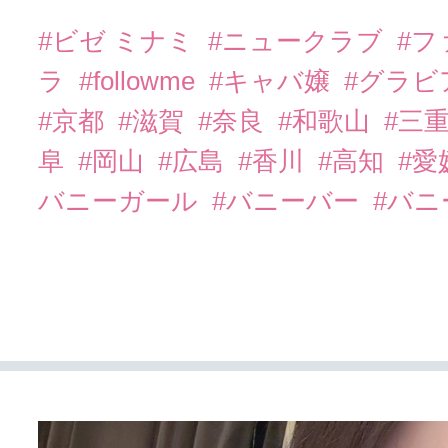
#ビゼ ミナミ
#ニュークラブ
#
ラ
#followme
#キャバ嬢
#グラビ
#京都
#滋賀
#奈良
#和歌山
#三
阜
#岡山
#広島
#香川
#高知
#愛
バニーガール
#バニーバー
#バ