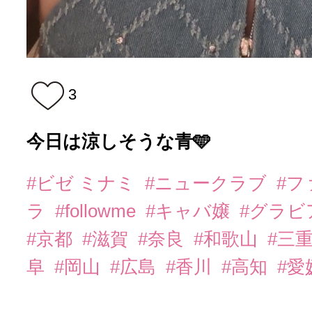
3
今日は涼しそうな青🩵
#ビゼ ミナミ
#ニュークラブ
#
ラ
#followme
#キャバ嬢
#グラビ
#京都
#滋賀
#奈良
#和歌山
#三
阜
#岡山
#広島
#香川
#高知
#愛