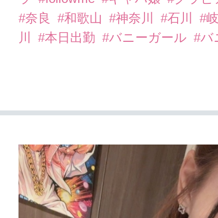
#奈良
#和歌山
#神奈川
#石川
#
川
#本日出勤
#バニーガール
#