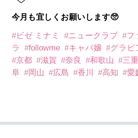
今月も宜しくお願いします🥺
#ビゼ ミナミ
#ニュークラブ
#
ラ
#followme
#キャバ嬢
#グラビ
#京都
#滋賀
#奈良
#和歌山
#三
阜
#岡山
#広島
#香川
#高知
#愛