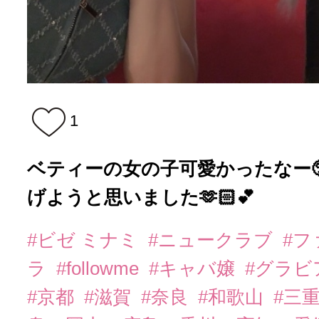
1
ベティーの女の子可愛かったなー🥺
げようと思いました🫶🏻💕
#ビゼ ミナミ
#ニュークラブ
#
ラ
#followme
#キャバ嬢
#グラビ
#京都
#滋賀
#奈良
#和歌山
#三