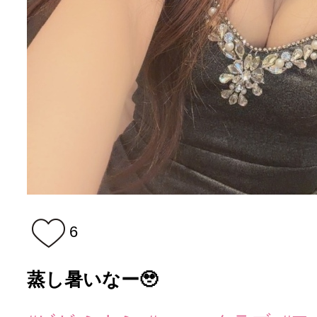
6
蒸し暑いなー🥹