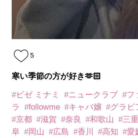
5
寒い季節の方が好き🫶🏻
#ビゼ ミナミ
#ニュークラブ
#
ラ
#followme
#キャバ嬢
#グラビ
#京都
#滋賀
#奈良
#和歌山
#三
阜
#岡山
#広島
#香川
#高知
#愛