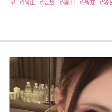
阜
#岡山
#広島
#香川
#高知
#愛