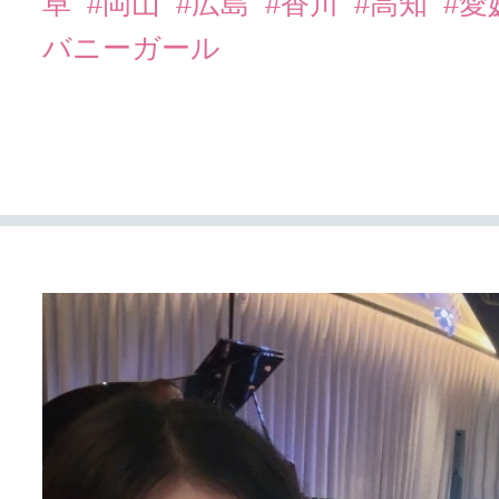
阜
#岡山
#広島
#香川
#高知
#愛
バニーガール