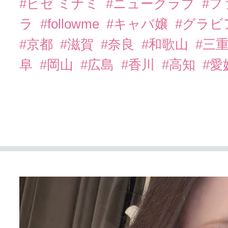
#ビゼ ミナミ
#ニュークラブ
#
ラ
#followme
#キャバ嬢
#グラビ
#京都
#滋賀
#奈良
#和歌山
#三
阜
#岡山
#広島
#香川
#高知
#愛