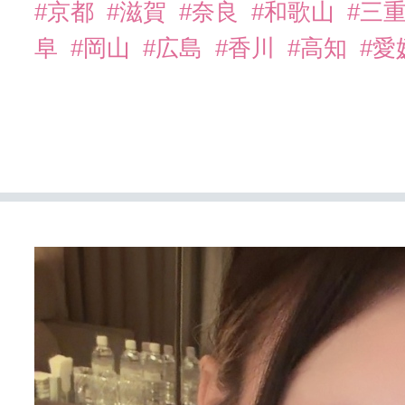
#京都
#滋賀
#奈良
#和歌山
#三
阜
#岡山
#広島
#香川
#高知
#愛