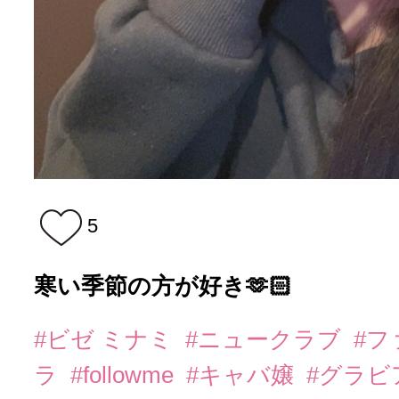
5
寒い季節の方が好き🫶🏻
#ビゼ ミナミ
#ニュークラブ
#
ラ
#followme
#キャバ嬢
#グラビ