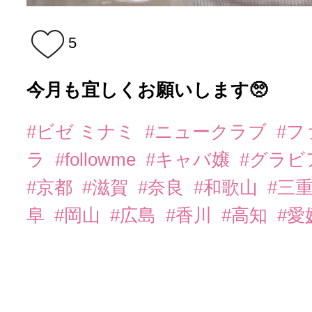
5
今月も宜しくお願いします🥺
#ビゼ ミナミ
#ニュークラブ
#
ラ
#followme
#キャバ嬢
#グラビ
#京都
#滋賀
#奈良
#和歌山
#三
阜
#岡山
#広島
#香川
#高知
#愛