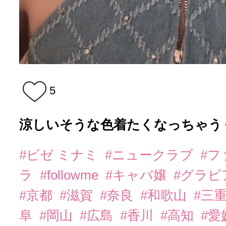
5
涼しいそうな色着たくなっちゃうく
#ビゼ ミナミ
#ニュークラブ
#
ラ
#followme
#キャバ嬢
#グラビ
#京都
#滋賀
#奈良
#和歌山
#三
阜
#岡山
#広島
#香川
#高知
#愛