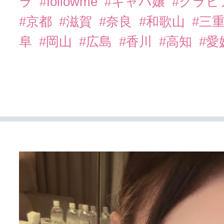
ラ
#followme
#キャバ嬢
#グラビ
#京都
#滋賀
#奈良
#和歌山
#三
阜
#岡山
#広島
#香川
#高知
#愛