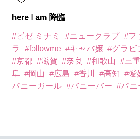
here I am 降臨
#ビゼ ミナミ
#ニュークラブ
#
ラ
#followme
#キャバ嬢
#グラビ
#京都
#滋賀
#奈良
#和歌山
#三
阜
#岡山
#広島
#香川
#高知
#愛
バニーガール
#バニーバー
#バ