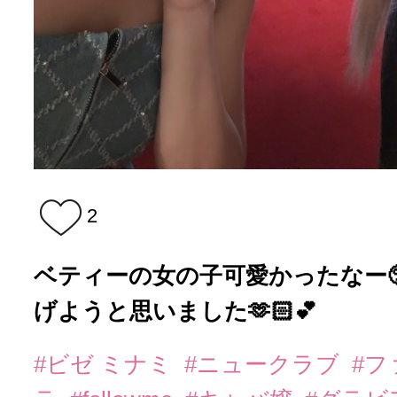
2
ベティーの女の子可愛かったなー🥺
げようと思いました🫶🏻💕
#ビゼ ミナミ
#ニュークラブ
#