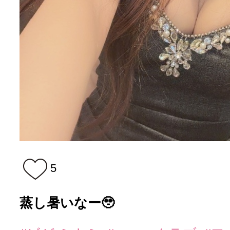
5
蒸し暑いなー🥹