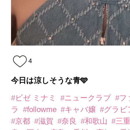
4
今日は涼しそうな青🩵
#ビゼ ミナミ
#ニュークラブ
#
ラ
#followme
#キャバ嬢
#グラビ
#京都
#滋賀
#奈良
#和歌山
#三