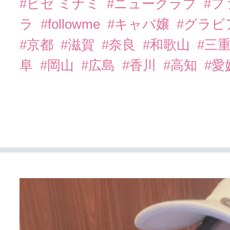
#ビゼ ミナミ
#ニュークラブ
#
ラ
#followme
#キャバ嬢
#グラビ
#京都
#滋賀
#奈良
#和歌山
#三
阜
#岡山
#広島
#香川
#高知
#愛