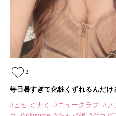
3
毎日暑すぎて化粧くずれるんだけど
#ビゼ ミナミ
#ニュークラブ
#
ラ
#followme
#キャバ嬢
#グラビ