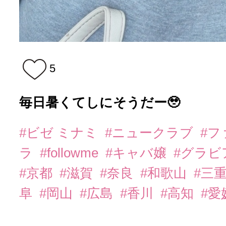
5
毎日暑くてしにそうだー🥹
#ビゼ ミナミ
#ニュークラブ
#
ラ
#followme
#キャバ嬢
#グラビ
#京都
#滋賀
#奈良
#和歌山
#三
阜
#岡山
#広島
#香川
#高知
#愛