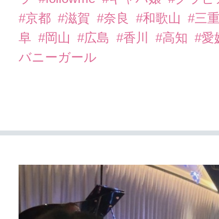
#京都
#滋賀
#奈良
#和歌山
#三
阜
#岡山
#広島
#香川
#高知
#愛
バニーガール