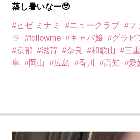
蒸し暑いなー🥹
#ビゼ ミナミ
#ニュークラブ
#
ラ
#followme
#キャバ嬢
#グラビ
#京都
#滋賀
#奈良
#和歌山
#三
阜
#岡山
#広島
#香川
#高知
#愛