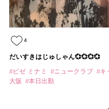
4
だいすきはじゅしゃん💞💞💞💞
#ビゼ ミナミ
#ニュークラブ
#
大阪
#本日出勤