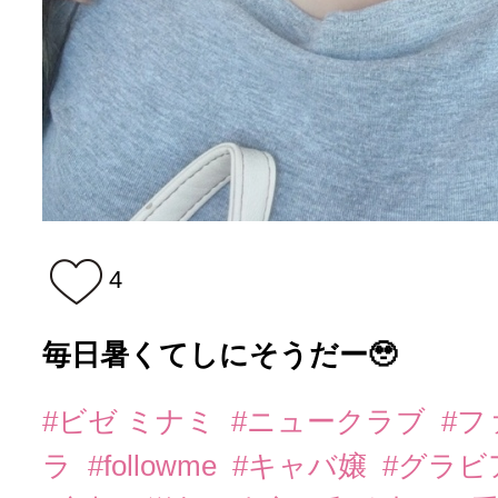
4
毎日暑くてしにそうだー🥹
#ビゼ ミナミ
#ニュークラブ
#
ラ
#followme
#キャバ嬢
#グラビ