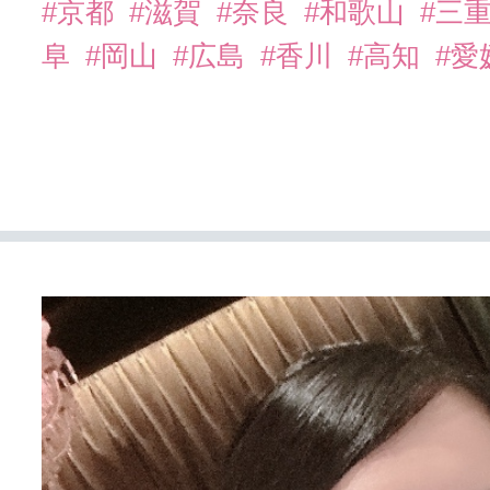
#京都
#滋賀
#奈良
#和歌山
#三
阜
#岡山
#広島
#香川
#高知
#愛