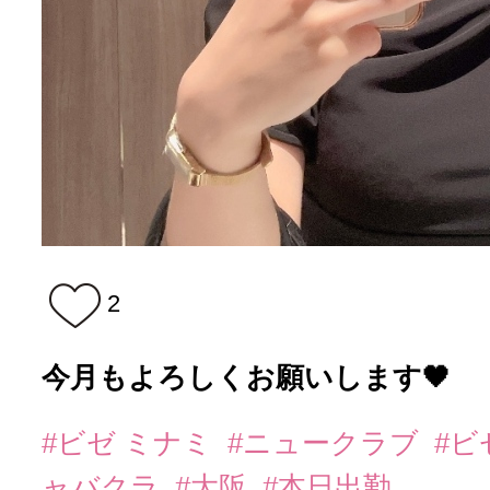
2
今月もよろしくお願いします🖤
#ビゼ ミナミ
#ニュークラブ
#
ャバクラ
#大阪
#本日出勤