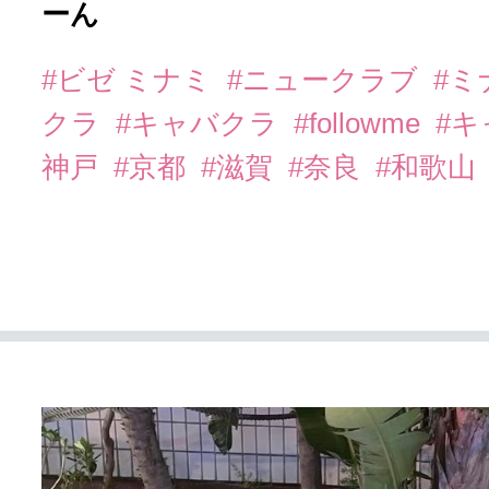
ーん
#ビゼ ミナミ
#ニュークラブ
#ミ
クラ
#キャバクラ
#followme
#
神戸
#京都
#滋賀
#奈良
#和歌山