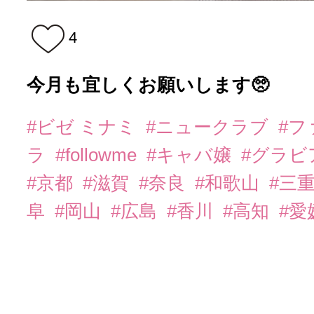
4
今月も宜しくお願いします🥺
#ビゼ ミナミ
#ニュークラブ
#
ラ
#followme
#キャバ嬢
#グラビ
#京都
#滋賀
#奈良
#和歌山
#三
阜
#岡山
#広島
#香川
#高知
#愛