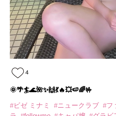
4
🌞🌴🏄🌊🌺✨🙌💃🔥💥🍉🌈🤟
#ビゼ ミナミ
#ニュークラブ
#
ラ
#followme
#キャバ嬢
#グラビ